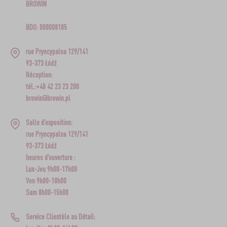
BROWIN
BDO: 000008185
rue Pryncypalna 129/141
93-373 Łódź
Réception:
tél.:+48 42 23 23 200
browin@browin.pl
Salle d’exposition:
rue Pryncypalna 129/141
93-373 Łódź
heures d'ouverture :
Lun-Jeu 9h00-17h00
Ven 9h00-18h00
Sam 8h00-15h00
Service Clientèle au Détail: