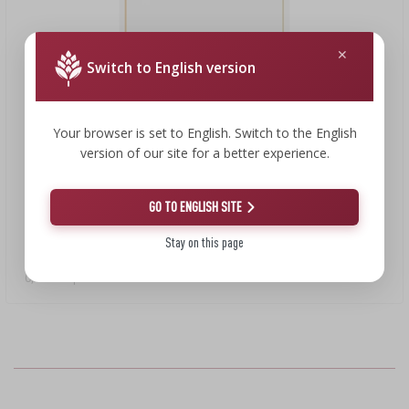
LIVRES SUR LA CHARCUTERIE
›
DAMES-JEANNES
LITTÉRATURE
ARÔME DE FUMÉE
Switch to English version
ÉTAGÈRES
›
AROMATISATION
Your browser is set to English. Switch to the English
version of our site for a better experience.
2,67 €
LITTÉRATURE
2,08 €
GO TO ENGLISH SITE
ANALYSE DU VIN
Stay on this page
Étiquettes pour liqueur - organique 60/90mm autocollantes
20pcs
0,10 EUR/pcs
ÉTIQUETTES