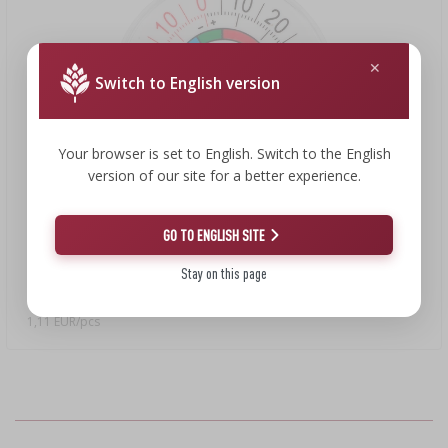
LIVRES SUR LA CHARCUTERIE
›
DAMES-JEANNES
LITTÉRATURE
ARÔME DE FUMÉE
ÉTAGÈRES
Switch to English version
›
AROMATISATION
Your browser is set to English. Switch to the English
version of our site for a better experience.
LITTÉRATURE
GO TO ENGLISH SITE
1,11 €
ANALYSE DU VIN
Stay on this page
Thermomètre pour réfrigérateurs et congélateurs (-35/45C)
Ø 5cm
ÉTIQUETTES
1,11 EUR/pcs