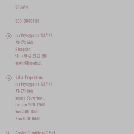
BROWIN
BDO: 000008185
rue Pryncypalna 129/141
93-373 Łódź
Réception:
tél.:+48 42 23 23 200
browin@browin.pl
Salle d’exposition:
rue Pryncypalna 129/141
93-373 Łódź
heures d'ouverture :
Lun-Jeu 9h00-17h00
Ven 9h00-18h00
Sam 8h00-15h00
Service Clientèle au Détail: