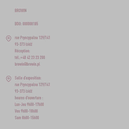
BROWIN
BDO: 000008185
rue Pryncypalna 129/141
93-373 Łódź
Réception:
tél.:+48 42 23 23 200
browin@browin.pl
Salle d’exposition:
rue Pryncypalna 129/141
93-373 Łódź
heures d'ouverture :
Lun-Jeu 9h00-17h00
Ven 9h00-18h00
Sam 8h00-15h00