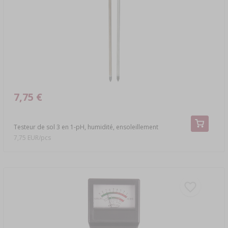
LIVRES SUR LA CHARCUTERIE
›
DAMES-JEANNES
LITTÉRATURE
ARÔME DE FUMÉE
ÉTAGÈRES
AROMATISATION
7,75 €
LITTÉRATURE
ANALYSE DU VIN
Testeur de sol 3 en 1-pH, humidité, ensoleillement
7,75 EUR/pcs
ÉTIQUETTES