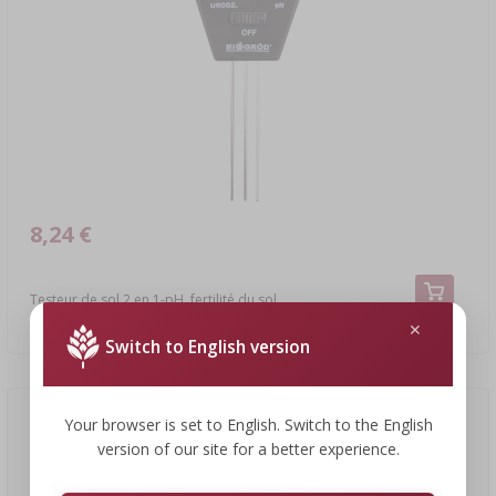
8,24 €
Testeur de sol 2 en 1-pH, fertilité du sol
8,24 EUR/pcs
Switch to English version
Your browser is set to English. Switch to the English
version of our site for a better experience.