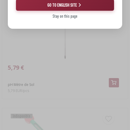
GO TO ENGLISH SITE
Stay on this page
5,79 €
pH Mètre de Sol
5,79 EUR/pcs
Indisponible