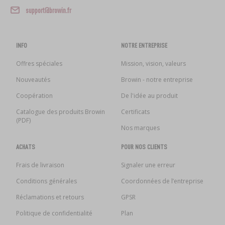
›
DAMES-JEANNES
LIVRES SUR LA CHARCUTERIE
support@browin.fr
LITTÉRATURE
ARÔME DE FUMÉE
ÉTAGÈRES
INFO
NOTRE ENTREPRISE
Offres spéciales
Mission, vision, valeurs
›
AROMATISATION
Nouveautés
Browin - notre entreprise
LITTÉRATURE
Coopération
De l'idée au produit
Catalogue des produits Browin
Certificats
(PDF)
ANALYSE DU VIN
Nos marques
ACHATS
POUR NOS CLIENTS
ÉTIQUETTES
Frais de livraison
Signaler une erreur
Conditions générales
Coordonnées de l’entreprise
Réclamations et retours
GPSR
Politique de confidentialité
Plan