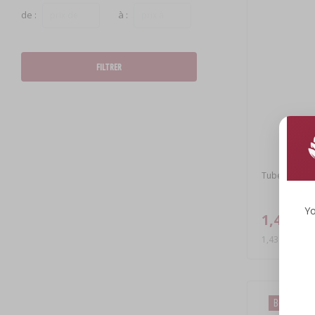
de :
à :
FILTRER
Tube de ferm
Yo
1,43 €
1,43 EUR/pcs
Bonne affai