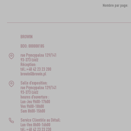
Nombre par page:
BROWIN
BDO: 000008185
rue Pryncypalna 129/141
93-373 Łódź
Réception:
tél.:+48 42 23 23 200
browin@browin.pl
Salle d’exposition:
rue Pryncypalna 129/141
93-373 Łódź
heures d'ouverture :
Lun-Jeu 9h00-17h00
Ven 9h00-18h00
Sam 8h00-15h00
Service Clientèle au Détail:
Lun-Ven 8h00-16h00
tél.:+48 42 23 23 230