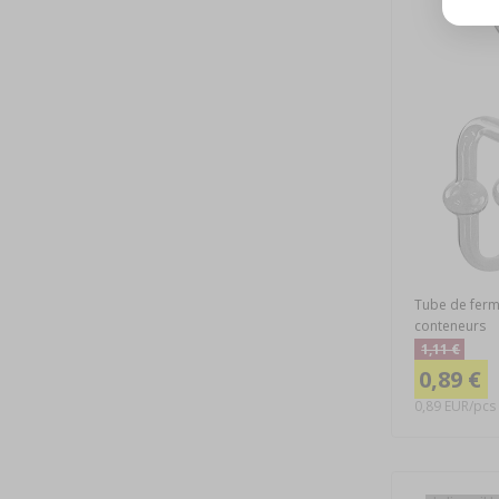
Tube de ferm
conteneurs
1,11 €
0,89 €
0,89 EUR/pcs