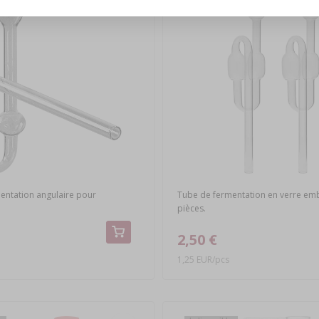
entation angulaire pour
Tube de fermentation en verre emb
pièces.
2,50 €
1,25 EUR/pcs