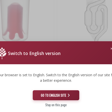
Switch to English version
entation CICHOSZA!
Tube de fermentation MAXI avec 
protection
ur browser is set to English. Switch to the English version of our site 
1,26 €
a better experience.
1,26 EUR/pcs
GO TO ENGLISH SITE
Stay on this page
re !
(-20%)