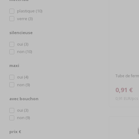
plastique (10)
verre (3)
silencieuse
oui (3)
non (10)
maxi
Tube de ferme
oui (4)
non (9)
0,91 €
0,91 EUR/pcs
avec bouchon
oui (3)
non (9)
prix €