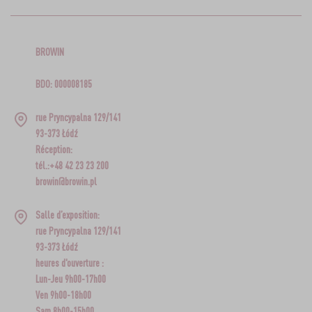
BROWIN
BDO: 000008185
rue Pryncypalna 129/141
93-373 Łódź
Réception:
tél.:+48 42 23 23 200
browin@browin.pl
Salle d’exposition:
rue Pryncypalna 129/141
93-373 Łódź
heures d'ouverture :
Lun-Jeu 9h00-17h00
Ven 9h00-18h00
Sam 8h00-15h00