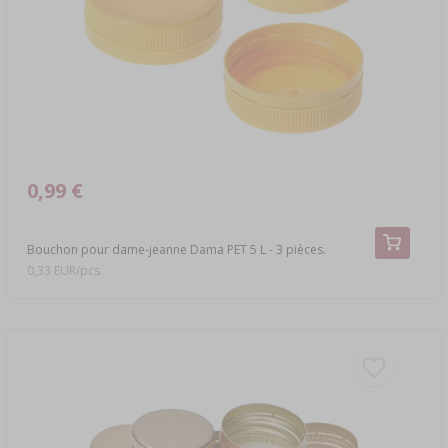
LIVRES SUR LA CHARCUTERIE
›
DAMES-JEANNES
LITTÉRATURE
ARÔME DE FUMÉE
ÉTAGÈRES
›
AROMATISATION
0,99 €
LITTÉRATURE
Bouchon pour dame-jeanne Dama PET 5 L - 3 pièces.
ANALYSE DU VIN
0,33 EUR/pcs
ÉTIQUETTES