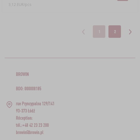
3,12 EUR/pcs
1
2
BROWIN
BDO: 000008185
rue Pryncypalna 129/141
93-373 Łódź
Réception:
tél.:+48 42 23 23 200
browin@browin.pl