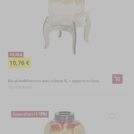
11,73 €
10,76 €
Bocal multifonction avec robinet 5L + support en bois.
10,76 EUR/pcs
Bonne affaire !
(-12%)