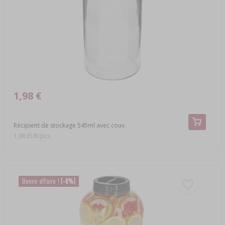
LIVRES SUR LA CHARCUTERIE
›
DAMES-JEANNES
LITTÉRATURE
ARÔME DE FUMÉE
ÉTAGÈRES
›
AROMATISATION
1,98 €
LITTÉRATURE
ANALYSE DU VIN
Récipient de stockage 545ml avec couv.
1,98 EUR/pcs
ÉTIQUETTES
Bonne affaire !
(-8%)