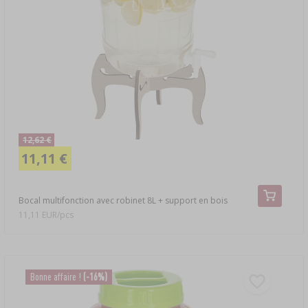
12,62 €
11,11 €
Bocal multifonction avec robinet 8L + support en bois
11,11 EUR/pcs
Bonne affaire !
(-16%)