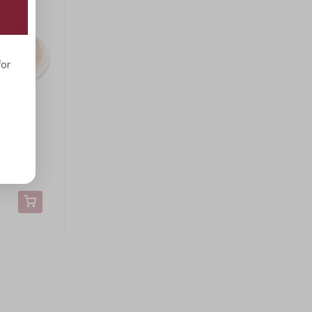
for
 cm