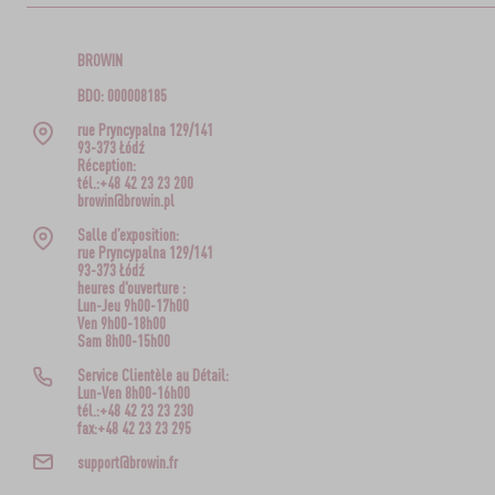
BROWIN
BDO: 000008185
rue Pryncypalna 129/141
93-373 Łódź
Réception:
tél.:+48 42 23 23 200
browin@browin.pl
Salle d’exposition:
rue Pryncypalna 129/141
93-373 Łódź
heures d'ouverture :
Lun-Jeu 9h00-17h00
Ven 9h00-18h00
Sam 8h00-15h00
Service Clientèle au Détail:
Lun-Ven 8h00-16h00
tél.:+48 42 23 23 230
fax:+48 42 23 23 295
support@browin.fr