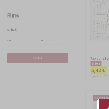
Filtres
prix €
de :
à :
FILTRER
Tapis en silic
5,89 €
5,42 €
5,42 EUR/pcs
Nouveau pr