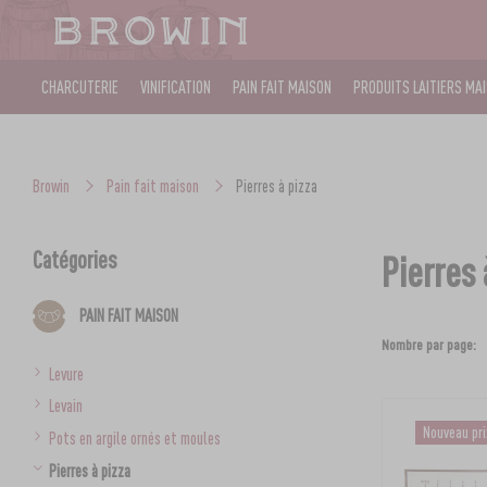
CHARCUTERIE
VINIFICATION
PAIN FAIT MAISON
PRODUITS LAITIERS MA
Browin
Pain fait maison
Pierres à pizza
Catégories
Pierres 
PAIN FAIT MAISON
Nombre par page:
Levure
Levain
Nouveau pr
Pots en argile ornés et moules
Pierres à pizza