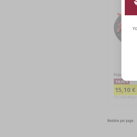
Yo
Plateau tourn
16,09 €
15,10 €
15,10 EUR/pc
Nombre par page: