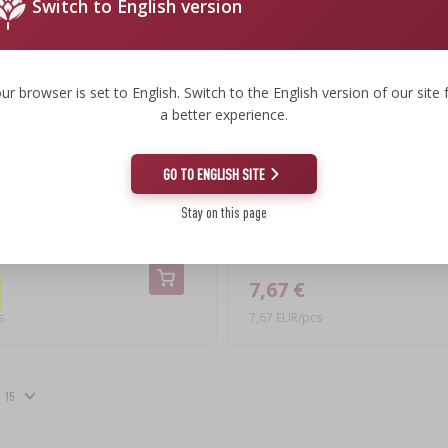
Switch to English version
ur browser is set to English. Switch to the English version of our site 
a better experience.
GO TO ENGLISH SITE
Stay on this page
ant en ardoise fi30cm
Pierre à pizza Ronde - diamètre 33
7,67 €
s
7,67 EUR/pcs