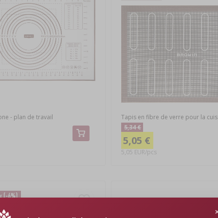
one - plan de travail
Tapis en fibre de verre pour la cui
5,34 €
5,05 €
5,05 EUR/pcs
ix
(-6%)