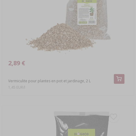
LIVRES SUR LA CHARCUTERIE
›
DAMES-JEANNES
LITTÉRATURE
ARÔME DE FUMÉE
ÉTAGÈRES
›
AROMATISATION
LITTÉRATURE
2,89 €
ANALYSE DU VIN
Vermiculite pour plantes en pot et jardinage, 2 L
1,45 EUR/l
ÉTIQUETTES