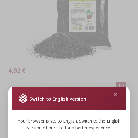
4,92 €
Charbon actif de coco pour plantes 0,9L
4,92 EUR/pcs
Switch to English version
Your browser is set to English. Switch to the English
version of our site for a better experience.