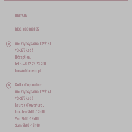
BROWIN
BDO: 000008185
rue Pryncypalna 129/141
93-373 Łódź
Réception:
tél.:+48 42 23 23 200
browin@browin.pl
Salle d’exposition:
rue Pryncypalna 129/141
93-373 Łódź
heures d'ouverture :
Lun-Jeu 9h00-17h00
Ven 9h00-18h00
Sam 8h00-15h00