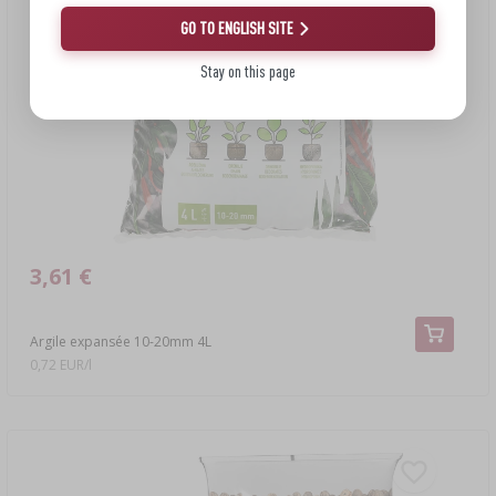
GO TO ENGLISH SITE
Stay on this page
3,61 €
Argile expansée 10-20mm 4L
0,72 EUR/l