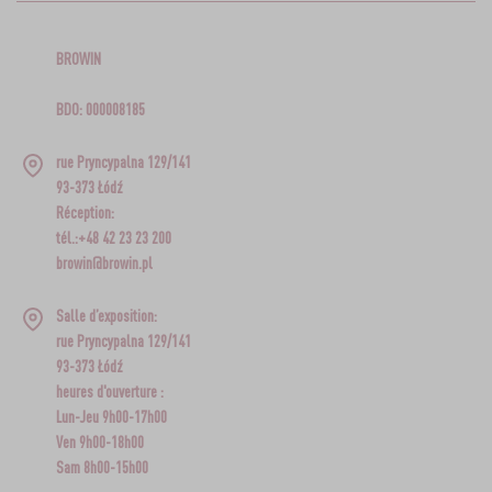
BROWIN
BDO: 000008185
rue Pryncypalna 129/141
93-373 Łódź
Réception:
tél.:+48 42 23 23 200
browin@browin.pl
Salle d’exposition:
rue Pryncypalna 129/141
93-373 Łódź
heures d'ouverture :
Lun-Jeu 9h00-17h00
Ven 9h00-18h00
Sam 8h00-15h00