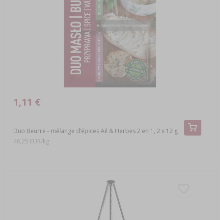
LIVRES SUR LA CHARCUTERIE
›
DAMES-JEANNES
LITTÉRATURE
ARÔME DE FUMÉE
ÉTAGÈRES
AROMATISATION
LITTÉRATURE
1,11 €
ANALYSE DU VIN
Duo Beurre - mélange d’épices Ail & Herbes 2 en 1, 2 x 12 g
46,25 EUR/kg
ÉTIQUETTES