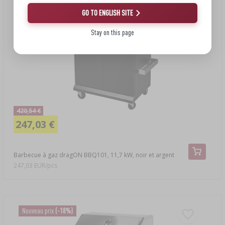
GO TO ENGLISH SITE
Stay on this page
420,54 €
247,03 €
Barbecue à gaz dragON BBQ101, 11,7 kW, noir et argent
247,03 EUR/pcs
Nouveau prix
(-18%)