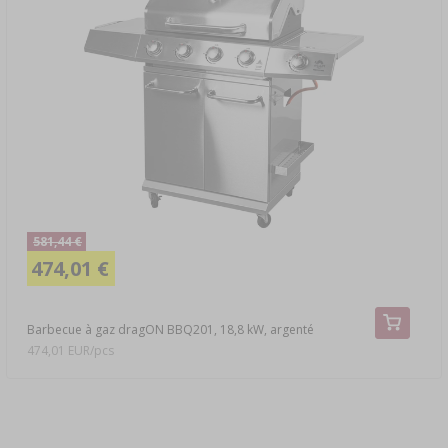
581,44 €
474,01 €
Barbecue à gaz dragON BBQ201, 18,8 kW, argenté
474,01 EUR/pcs