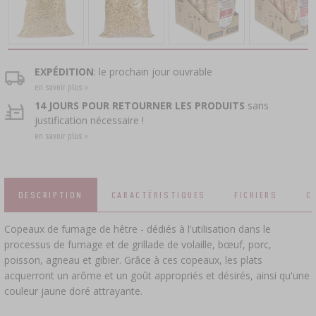
CAPSULES
DÉCORATIONS PÂTISSIÈRES ET PRODUITS
CULTURES BACTÉRIENNES
›
BOUTEILLES
BOUCHONS À VIS
POUR LA PÂTISSERIE
ACCESSOIRES POUR LE SALAGE
USTENSILES EN FONTE
PRESSES
CAPSULEUSES
YAOURTIÈRES
AUTOCUISEURS
TONNEAUX ET CARAFES
APPLICATEUR POUR BOURRER LES
FOYERS
BROYEURS
›
EXPÉDITION
: le prochain jour ouvrable
JAMBONS, SERTISSEUSE CHARCUTIÈRE
BOUTEILLES
ÉPICES
en savoir plus »
DÉSHYDRATEURS ALIMENTAIRES
VYPITO
›
14 JOURS POUR RETOURNER LES PRODUITS
sans
EMBALLAGE SOUS VIDE
›
FILTRATION
›
ANALYSE DE LA BIÈRE
justification nécessaire !
FILS, FICELLES, FILETS
en savoir plus »
ENTONNOIRS
LEVURE DE DISTILLERIE
›
STOCKAGE
›
BOUCHONNAGE
BOYAUX
ÉTIQUETTES
CHARBON ACTIF
›
MOULINS ET MORTIERS
DESCRIPTION
CARACTÉRISTIQUES
FICHIERS
C
ACCESSOIRES DE VINIFICATION
BOYAUX
SUBSTANCES SUPPLÉMENTAIRES
Copeaux de fumage de hêtre - dédiés à l'utilisation dans le
›
GADGETS POUR LA MAISON
APPAREILS DE MESURE, INDICATEURS
›
SELS DE SALAISON, MARINADES ET HERBES
processus de fumage et de grillade de volaille, bœuf, porc,
ÉTIQUETTES
poisson, agneau et gibier. Grâce à ces copeaux, les plats
AUTOMOBILE
acquerront un arôme et un goût appropriés et désirés, ainsi qu'une
›
BOUTEILLES
CULTURES BACTÉRIENNES
ANALYSE DE L'ALCOOL
couleur jaune doré attrayante.