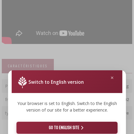
CARACTÉRISTIQUES
Switch to English version
Poids
0.45 kg
fraction
KL 02
Your browser is set to English. Switch to the English
version of our site for a better experience.
type
hêtre
GO TO ENGLISH SITE