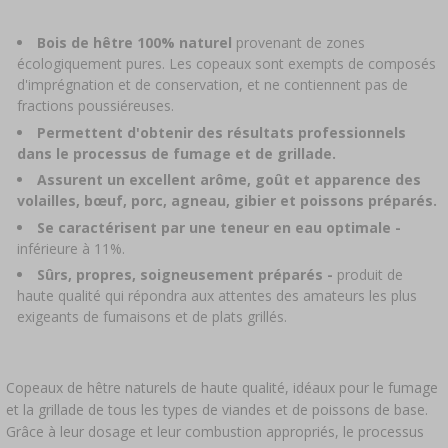
LIVRES SUR LA CHARCUTERIE
›
DAMES-JEANNES
LITTÉRATURE
Bois de hêtre 100% naturel
provenant de zones
écologiquement pures. Les copeaux sont exempts de composés
ARÔME DE FUMÉE
ÉTAGÈRES
d'imprégnation et de conservation, et ne contiennent pas de
fractions poussiéreuses.
›
AROMATISATION
Permettent d'obtenir des résultats professionnels
dans le processus de fumage et de grillade.
Assurent un excellent arôme, goût et apparence des
LITTÉRATURE
volailles, bœuf, porc, agneau, gibier et poissons préparés.
Se caractérisent par une teneur en eau optimale -
ANALYSE DU VIN
inférieure à 11%.
Sûrs, propres, soigneusement préparés -
produit de
haute qualité qui répondra aux attentes des amateurs les plus
ÉTIQUETTES
exigeants de fumaisons et de plats grillés.
Copeaux de hêtre naturels de haute qualité, idéaux pour le fumage
et la grillade de tous les types de viandes et de poissons de base.
Grâce à leur dosage et leur combustion appropriés, le processus