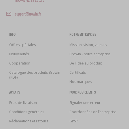
fax:+48 42 23 23 295
support@browin.fr
INFO
NOTRE ENTREPRISE
Offres spéciales
Mission, vision, valeurs
Nouveautés
Browin - notre entreprise
Coopération
De l'idée au produit
Catalogue des produits Browin
Certificats
(PDF)
Nos marques
ACHATS
POUR NOS CLIENTS
Frais de livraison
Signaler une erreur
Conditions générales
Coordonnées de l’entreprise
Réclamations et retours
GPSR