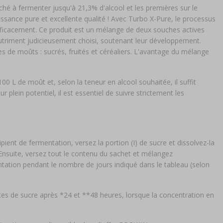
hé à fermenter jusqu'à 21,3% d'alcool et les premières sur le
sance pure et excellente qualité ! Avec Turbo X-Pure, le processus
fficacement. Ce produit est un mélange de deux souches actives
 nutriment judicieusement choisi, soutenant leur développement.
s de moûts : sucrés, fruités et céréaliers. L'avantage du mélange
 L de moût et, selon la teneur en alcool souhaitée, il suffit
 plein potentiel, il est essentiel de suivre strictement les
pient de fermentation, versez la portion (I) de sucre et dissolvez-la
 Ensuite, versez tout le contenu du sachet et mélangez
tation pendant le nombre de jours indiqué dans le tableau (selon
tes de sucre après *24 et **48 heures, lorsque la concentration en