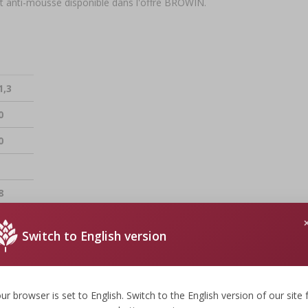
ent anti-mousse disponible dans l'offre BROWIN.
1,3
0
0
8
2-14
Switch to English version
 Une basse température favorise la clarification. Pour clarifier plus
s :
 de magnésium, carbonate de calcium, vitamine B1.
ur browser is set to English. Switch to the English version of our site 