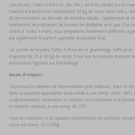
Les levures Turbo X-Pure 21,3% 100 L sont les seules sur le marc
marché à transformer totalement 36 kg de sucre dans 100 L. Puis
de fermentation se déroule de manière idéale - rapidement et e
hautement alcoolisantes de levures de distillerie ainsi que d'un
Grâce à Turbo X-Pure, vous préparerez facilement différents type
est également le parfum agréable du produit final.
Un sachet de levures Turbo X-Pure de ce grammage suffit pour 100
d'ajouter de 25 à 36 kg de sucre. Pour que les levures donnent leur
instructions figurant sur l'emballage.
Mode d'emploi :
Choisissez la variante de fermentation (voir tableau). Dans le réci
dans la quantité appropriée d'eau tiède à une temp. d'env. 28⁰C.
soigneusement. Soumettez la solution ainsi préparée à la fermen
la variante choisie), à une temp. de 23⁰C.
Pour les variantes II-IV, ajoutez prudemment les portions suivan
sucre est d'env. 10-12⁰Blg.