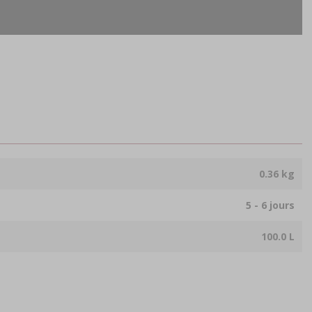
0.36 kg
5 - 6 jours
100.0 L