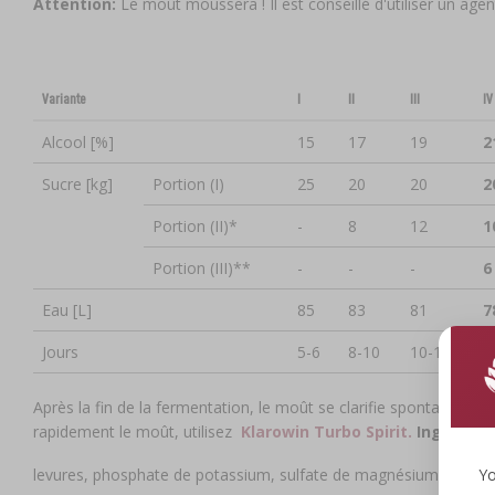
Attention:
Le moût moussera ! Il est conseillé d'utiliser un ag
Variante
I
II
III
IV
Alcool [%]
15
17
19
2
Sucre [kg]
Portion (I)
25
20
20
2
Portion (II)*
-
8
12
1
Portion (III)**
-
-
-
6
Eau [L]
85
83
81
7
Jours
5-6
8-10
10-12
1
Après la fin de la fermentation, le moût se clarifie spontanément.
rapidement le moût, utilisez
Klarowin Turbo Spirit.
Ingrédient
levures, phosphate de potassium, sulfate de magnésium, oxyde
Yo