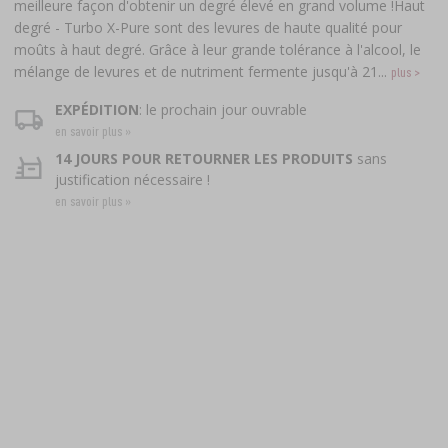
meilleure façon d'obtenir un degré élevé en grand volume !Haut
degré - Turbo X-Pure sont des levures de haute qualité pour
moûts à haut degré. Grâce à leur grande tolérance à l'alcool, le
mélange de levures et de nutriment fermente jusqu'à 21...
plus >
EXPÉDITION
: le prochain jour ouvrable
en savoir plus »
14 JOURS POUR RETOURNER LES PRODUITS
sans
justification nécessaire !
en savoir plus »