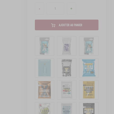
-
+
AJOUTER AU PANIER