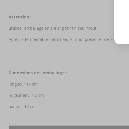
Attention :
utilisez l'emballage en entier pour un seul moût.
Après la fermentation terminée, le moût présente une saveur légè
Dimensions de l'emballage :
longueur 13 cm
largeur env. 4,5 cm
hauteur 17 cm.