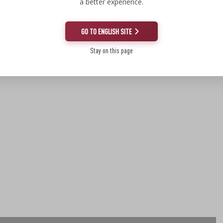
a better experience.
GO TO ENGLISH SITE
Stay on this page
rement sucrée, liée au glycérol produit par les levures.